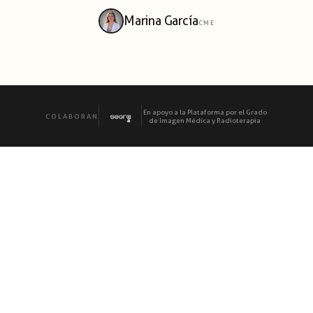
Marina García
CME
En apoyo a la Plataforma por el Grado
COLABORAN
de Imagen Médica y Radioterapia