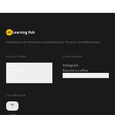
Learning Hub
RTT
Plataforma de formación avanzada para Técnicos de Radioterapia.
PLATAFORMA
COMUNIDAD
Campus
Instagram
Webinars
Buy me a coffee
FAQ
Contacto
Artículos
COLABORAN