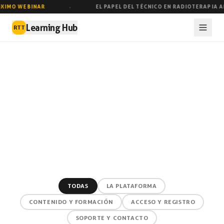
XIMO WEBINAR
EL PAPEL DEL TÉCNICO EN RADIOTERAPIA 
●
Learning Hub
RTT
TODAS
LA PLATAFORMA
CONTENIDO Y FORMACIÓN
ACCESO Y REGISTRO
SOPORTE Y CONTACTO